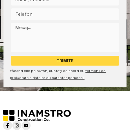
Făcând clic pe buton, sunteți de acord cu
termenii de
prelucrare a datelor cu caracter personal.