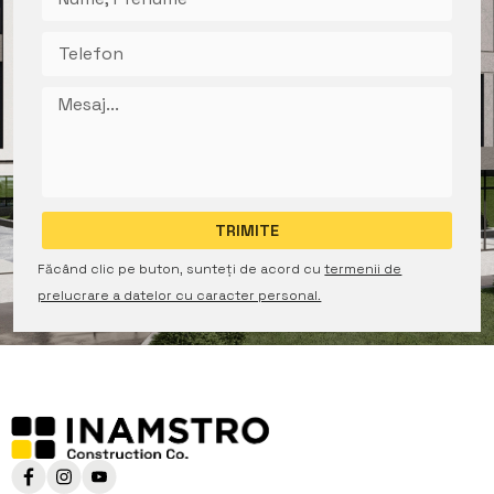
Făcând clic pe buton, sunteți de acord cu
termenii de
prelucrare a datelor cu caracter personal.